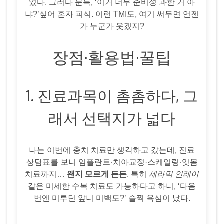
었다. 그러다 문득, ‘이거 너무 준비성 과한 거 아
냐?’싶어 혼자 피식. 이런 TMI도, 여기 써두면 언젠
가 누군가 웃겠지?
장점·활용법·꿀팁
1. 진료과목이 촘촘하다, 그
래서 선택지가 넓다
나는 이번에 충치 치료만 생각하고 갔는데, 진료
상담표를 보니 임플란트·치아교정·스케일링·잇몸
치료까지…
왠지 모르게 든든
. 특히
세라믹 인레이
같은 미세한 수복 치료도 가능하다고 하니, ‘다음
번엔 미루던 앞니 미백도?’ 슬쩍 욕심이 났다.