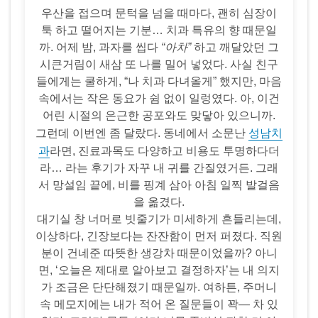
우산을 접으며 문턱을 넘을 때마다, 괜히 심장이
툭 하고 떨어지는 기분… 치과 특유의 향 때문일
까. 어제 밤, 과자를 씹다
“아차”
하고 깨달았던 그
시큰거림이 새삼 또 나를 밀어 넣었다. 사실 친구
들에게는 쿨하게, “나 치과 다녀올게” 했지만, 마음
속에서는 작은 동요가 쉼 없이 일렁였다. 아, 이건
어린 시절의 은근한 공포와도 맞닿아 있으니까.
성남치
그런데 이번엔 좀 달랐다. 동네에서 소문난
과
라면, 진료과목도 다양하고 비용도 투명하다더
라… 라는 후기가 자꾸 내 귀를 간질였거든. 그래
서 망설임 끝에, 비를 핑계 삼아 아침 일찍 발걸음
을 옮겼다.
대기실 창 너머로 빗줄기가 미세하게 흔들리는데,
이상하다, 긴장보다는 잔잔함이 먼저 퍼졌다. 직원
분이 건네준 따뜻한 생강차 때문이었을까? 아니
면, ‘오늘은 제대로 알아보고 결정하자’는 내 의지
가 조금은 단단해졌기 때문일까. 여하튼, 주머니
속 메모지에는 내가 적어 온 질문들이 꽉— 차 있