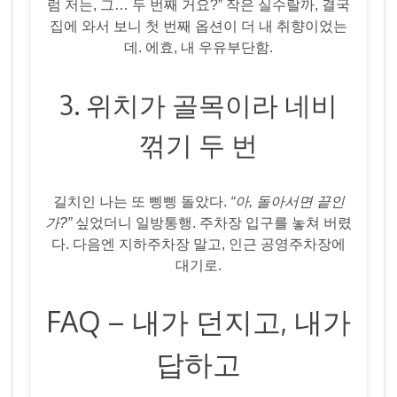
럼 저는, 그… 두 번째 거요?” 작은 실수랄까, 결국
집에 와서 보니 첫 번째 옵션이 더 내 취향이었는
데. 에효, 내 우유부단함.
3. 위치가 골목이라 네비
꺾기 두 번
길치인 나는 또 삥삥 돌았다.
“아, 돌아서면 끝인
가?”
싶었더니 일방통행. 주차장 입구를 놓쳐 버렸
다. 다음엔 지하주차장 말고, 인근 공영주차장에
대기로.
FAQ – 내가 던지고, 내가
답하고